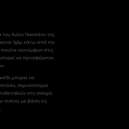
 του Αγίου Νικολάου της
κεται 1χλμ. κάτω από την
α σουίτα νεoνύμφων στις
 μπορεί να προσφέρεται
υ.
σίδι μπορεί να
 Ωστόσο, περισσότερα
ποθετηθούν στη σκληρή
 πισίνα, με βάση τις
.