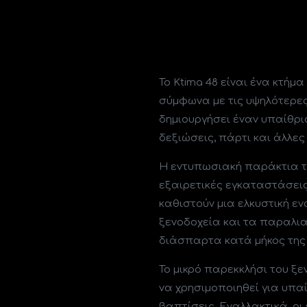
Το Ktima 48 είναι ένα κτήμα
σύμφωνα με τις υψηλότερε
δημιουργήσει έναν υπαίθρι
δεξιώσεις, πάρτι και άλλες
Η εντυπωσιακή παράκτια τ
εξαιρετικές εγκαταστάσεις 
καθιστούν μια ελκυστική ε
ξενοδοχεία και τα παραλια
διάσπαρτα κατά μήκος της 
Το μικρό παρεκκλήσι του ξ
να χρησιμοποιηθεί για υπα
βαπτίσεις. Εναλλακτικά, ο