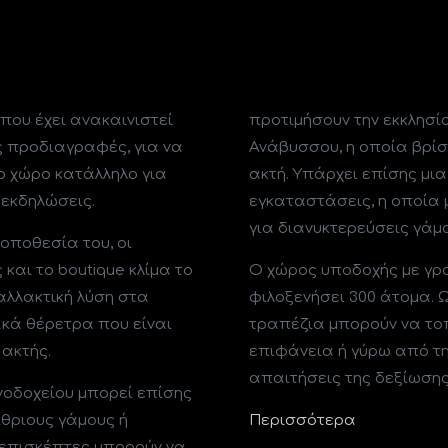
 που έχει ανακαινιστεί
προτιμήσουν την εκκλησία
ς προδιαγραφές, για να
Ανάβυσσου, η οποία βρίσ
ο χώρο κατάλληλο για
ακτή. Υπάρχει επίσης μι
 εκδηλώσεις.
εγκαταστάσεις, η οποία
για διανυκτερεύσεις γάμο
οποθεσία του, οι
και το boutique κλίμα τo
Ο χώρος υποδοχής με γρα
ναλλακτική λύση στα
φιλοξενήσει 300 άτομα.
κά θέρετρα που είναι
τραπέζια μπορούν να το
ακτής.
επιφάνεια ή γύρω από την
απαιτήσεις της δεξίωσης
ενοδοχείου μπορεί επίσης
ίθριους γάμους ή
Περισσότερα
ι επισκέπτες μπορούν να